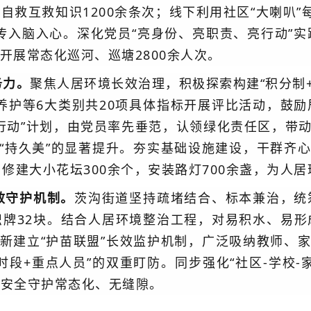
自救互救知识1200余条次；线下利用社区“大喇叭”
宣传入脑入心。深化党员“亮身份、亮职责、亮行动”
计开展常态化巡河、巡塘2800余人次。
务力。
聚焦人居环境长效治理，积极探索构建“积分制
养护等6大类别共20项具体指标开展评比活动，鼓
行动”计划，由党员率先垂范，认领绿化责任区，带动
”到“持久美”的显著提升。夯实基础设施建设，干群齐
，修建大小花坛30
0余个，安装路灯700余盏，为人
效守护机制。
茨沟街道坚持疏堵结合、标本兼治，统
识牌32块。结合人居环境整治工程，对易积水、易形
创新建立“护苗联盟”长效监护机制，广泛吸纳教师、家
时段+重点人员”的双重盯防。同步强化“社区-学校-
保安全守护常态化、无缝隙。