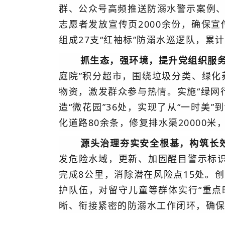
群、公众号高频推送防溺水警示案例、
志愿者发放宣传页2000余份，确保
组成27支“红袖标”防溺水巡逻队，累
抓生态，强环境，提升党组织服
庭院”积分超市，围绕垃圾分类、绿化
物资，激发群众参与热情。实施“绿网
造“微花园”36处，实现了从“一时美
化道路80余条，修复排水渠20000米
源头治理夯实安全根基，构筑长
发危险水域，更新、加固醒目警示标
完成8公里，消除潜在风险点15处。
护队伍，对留守儿童等群体实行“重点
晰、衔接紧密的防溺水工作闭环，确