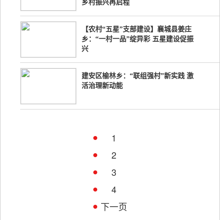
乡村振兴再启程
【农村“五星”支部建设】襄城县姜庄
乡：“一村一品”绽异彩 五星建设促振
兴
建安区榆林乡：“联组强村”新实践 激
活治理新动能
1
2
3
4
下一页