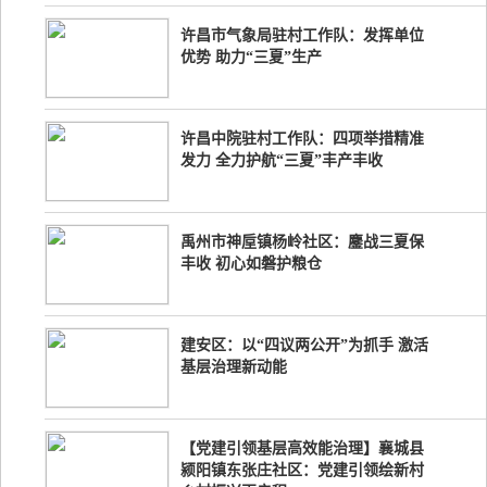
许昌市气象局驻村工作队：发挥单位
优势 助力“三夏”生产
许昌中院驻村工作队：四项举措精准
发力 全力护航“三夏”丰产丰收
禹州市神垕镇杨岭社区：鏖战三夏保
丰收 初心如磐护粮仓
建安区：以“四议两公开”为抓手 激活
基层治理新动能
【党建引领基层高效能治理】襄城县
颍阳镇东张庄社区：党建引领绘新村