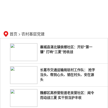
首页
>
农村基层党建
襄城县湛北镇侯楼社区：开好“第一
镰” 打响“三夏”抢收战
长葛市交通运输局驻村工作队： 抢字
当头、帮到心头、销在村头、安在源
头
魏都区高桥营街道老吴营社区：闻令
而动战三夏 实干担当护丰收