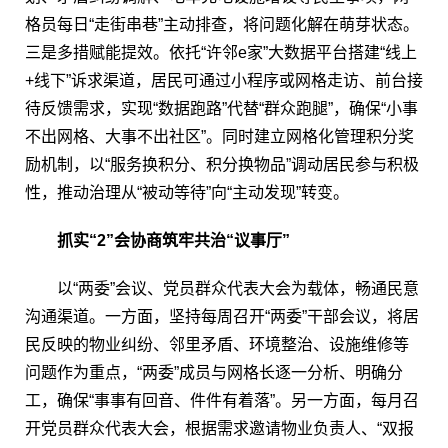
格员每日“走街串巷”主动排查，将问题化解在萌芽状态。
三是多措赋能提效。依托“许邻e家”大数据平台搭建“线上
+线下”诉求渠道，居民可通过小程序或网格走访、前台接
待反馈需求，实现“数据跑路”代替“群众跑腿”，确保“小事
不出网格、大事不出社区”。同时建立网格化管理积分奖
励机制，以“服务换积分、积分换物品”调动居民参与积极
性，推动治理从“被动等待”向“主动发现”转变。
抓实“2”会协商筑牢共治“议事厅”
以“两委”会议、党员群众代表大会为载体，畅通民意
沟通渠道。一方面，坚持每周召开“两委”干部会议，将居
民反映的物业纠纷、邻里矛盾、环境整治、设施维修等
问题作为重点，“两委”成员与网格长逐一分析、明确分
工，确保“事事有回音、件件有着落”。另一方面，每月召
开党员群众代表大会，根据需求邀请物业负责人、“双报