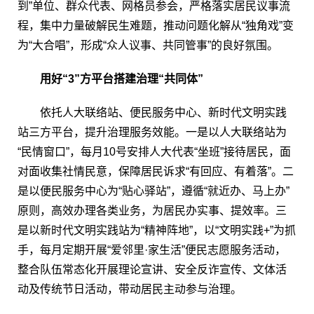
到”单位、群众代表、网格员参会，严格落实居民议事流
程，集中力量破解民生难题，推动问题化解从“独角戏”变
为“大合唱”，形成“众人议事、共同管事”的良好氛围。
用好“3”方平台搭建治理“共同体”
依托人大联络站、便民服务中心、新时代文明实践
站三方平台，提升治理服务效能。一是以人大联络站为
“民情窗口”，每月10号安排人大代表“坐班”接待居民，面
对面收集社情民意，保障居民诉求“有回应、有着落”。二
是以便民服务中心为“贴心驿站”，遵循“就近办、马上办”
原则，高效办理各类业务，为居民办实事、提效率。三
是以新时代文明实践站为“精神阵地”，以“文明实践+”为抓
手，每月定期开展“爱邻里·家生活”便民志愿服务活动，
整合队伍常态化开展理论宣讲、安全反诈宣传、文体活
动及传统节日活动，带动居民主动参与治理。