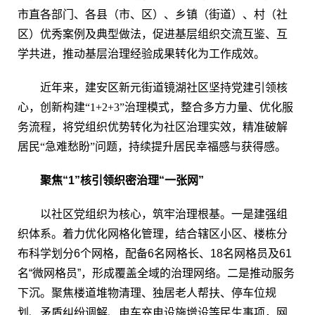
市直各部门、各县（市、区）、乡镇（街道）、村（社
区）优秀案例及典型做法，促进基层组织交流互鉴、互
学共进，推动基层治理经验成果转化为工作成效。
近年来，建安区新元街道镜湖社区坚持党建引领核
心，创新构建“1+2+3”治理模式，整合多方力量、优化服
务流程，将党组织优势转化为社区治理实效，精准破解
居民“急难愁盼”问题，持续提升居民幸福感与获得感。
聚焦“1”核引领织密治理“一张网”
以社区党组织为核心，筑牢治理根基。一是建强组
织体系。着力优化网格化管理，结合辖区小区、楼栋分
布科学划分6个网格，配备6名网格长、18名网格员及61
名“微网格员”，形成覆盖全域的治理网络。二是推动服务
下沉。聚焦楼道堆物清理、独居老人帮扶、停车位规
划、矛盾纠纷调解、电车充电设施增设等民生事项，网